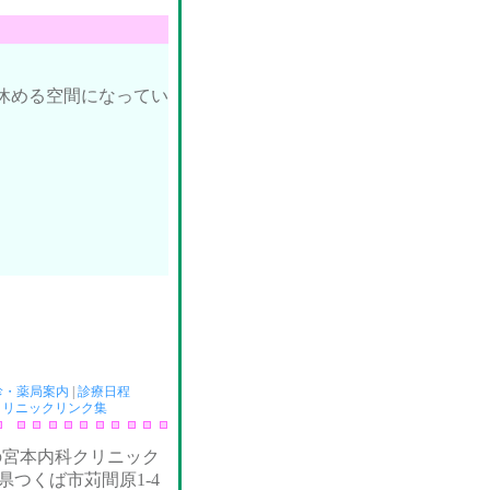
休める空間になってい
診・薬局案内
|
診療日程
クリニックリンク集
の宮本内科クリニック
県つくば市苅間原1-4