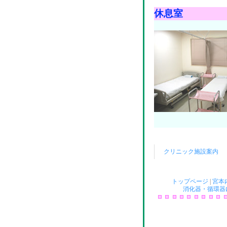
休息室
クリニック施設案内
トップページ
|
宮本
消化器・循環器内