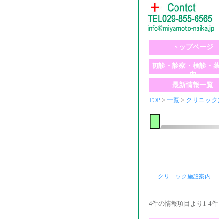
トップページ
初診・診察・検診・
内
最新情報一覧
TOP
>
一覧
>
クリニック
クリニック施設案内
4件の情報項目より1-4