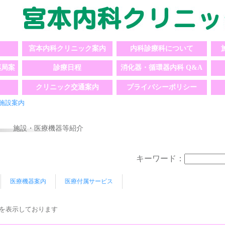
宮本内科クリニック案内
内科診療科について
薬局案
診療日程
消化器・循環器内科 Q&A
クリニック交通案内
プライバシーポリシー
施設案内
施設・医療機器等紹介
キーワード：
医療機器案内
医療付属サービス
件を表示しております