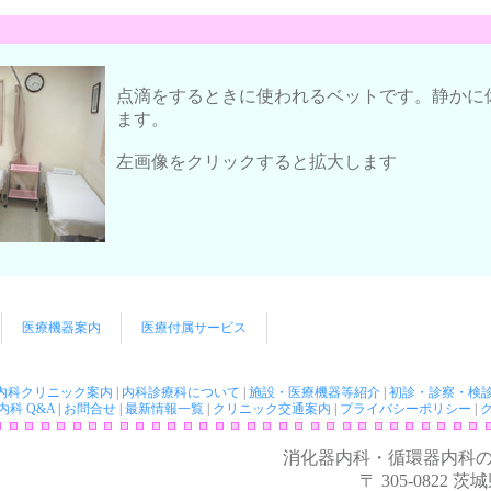
点滴をするときに使われるベットです。静かに
ます。
左画像をクリックすると拡大します
医療機器案内
医療付属サービス
内科クリニック案内
|
内科診療科について
|
施設・医療機器等紹介
|
初診・診察・検
科 Q&A
|
お問合せ
|
最新情報一覧
|
クリニック交通案内
|
プライバシーポリシー
|
消化器内科・循環器内科
〒 305-0822
茨城